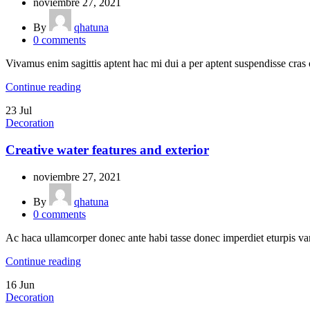
noviembre 27, 2021
By
qhatuna
0
comments
Vivamus enim sagittis aptent hac mi dui a per aptent suspendisse cras
Continue reading
23
Jul
Decoration
Creative water features and exterior
noviembre 27, 2021
By
qhatuna
0
comments
Ac haca ullamcorper donec ante habi tasse donec imperdiet eturpis var
Continue reading
16
Jun
Decoration