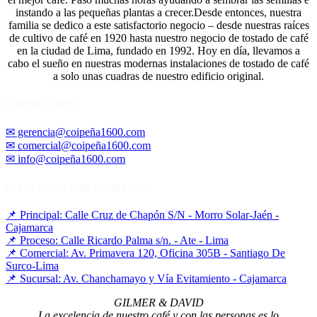
instando a las pequeñas plantas a crecer.Desde entonces, nuestra
familia se dedico a este satisfactorio negocio – desde nuestras raíces
de cultivo de café en 1920 hasta nuestro negocio de tostado de café
en la ciudad de Lima, fundado en 1992. Hoy en día, llevamos a
cabo el sueño en nuestras modernas instalaciones de tostado de café
a solo unas cuadras de nuestro edificio original.
CONTACTANOS
✉ gerencia@coipeña1600.com
✉ comercial@coipeña1600.com
✉ info@coipeña1600.com
NUESTROS ESTABLECIMIENTOS
📌 Principal: Calle Cruz de Chapón S/N - Morro Solar-Jaén -
Cajamarca
📌 Proceso: Calle Ricardo Palma s/n. - Ate - Lima
📌 Comercial: Av. Primavera 120, Oficina 305B - Santiago De
Surco-Lima
📌 Sucursal: Av. Chanchamayo y Vía Evitamiento - Cajamarca
GILMER & DAVID
La excelencia de nuestro café y con las personas es lo