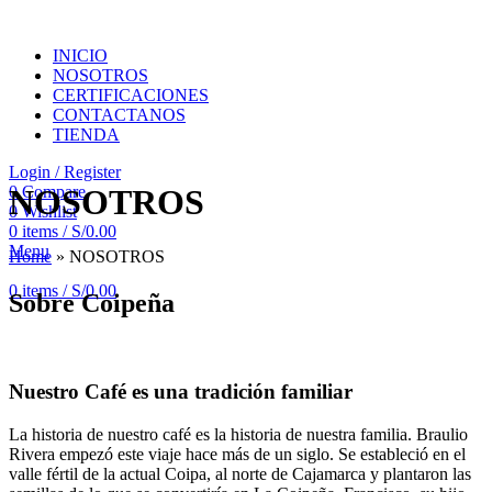
INICIO
NOSOTROS
CERTIFICACIONES
CONTACTANOS
TIENDA
Login / Register
0
Compare
NOSOTROS
0
Wishlist
0
items
/
S/
0.00
Menu
Home
»
NOSOTROS
0
items
/
S/
0.00
Sobre Coipeña
Nuestro Café es una tradición familiar
La historia de nuestro café es la historia de nuestra familia. Braulio
Rivera empezó este viaje hace más de un siglo. Se estableció en el
valle fértil de la actual Coipa, al norte de Cajamarca y plantaron las